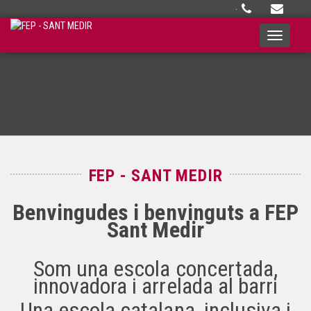
·
Toggle
navigati
FEP - SANT MEDIR
Benvingudes i benvinguts a FEP
Sant Medir
Som una escola concertada,
innovadora i arrelada al barri
Una escola catalana, inclusiva i