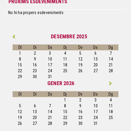
PRÒXIMS ESDEVENIMENTS
No hi ha propers esdeveniments
DESEMBRE 2025
Dl
Di
Dx
Dj
Dv
Ds
Dg
1
2
3
4
5
6
7
8
9
10
11
12
13
14
15
16
17
18
19
20
21
22
23
24
25
26
27
28
29
30
31
GENER 2026
Dl
Di
Dx
Dj
Dv
Ds
Dg
1
2
3
4
5
6
7
8
9
10
11
12
13
14
15
16
17
18
19
20
21
22
23
24
25
26
27
28
29
30
31